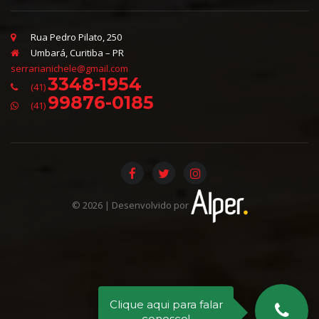
Rua Pedro Pilato, 250
Umbará, Curitiba – PR
serrarianichele@gmail.com
3348-1954
(41)
99876-0185
(41)
©
2026
| Desenvolvido por
Clique aqui para falar
conosco!