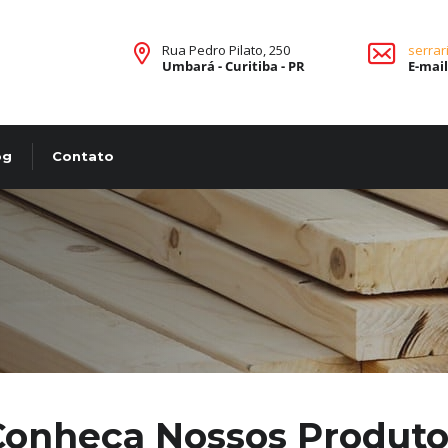
Rua Pedro Pilato, 250
serrar
Umbará - Curitiba - PR
E-mai
og
Contato
Conheça Nossos Produto