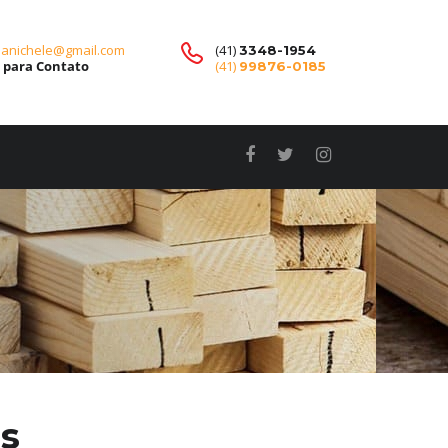
ianichele@gmail.com
(41)
3348-1954
l para Contato
(41)
99876-0185
s