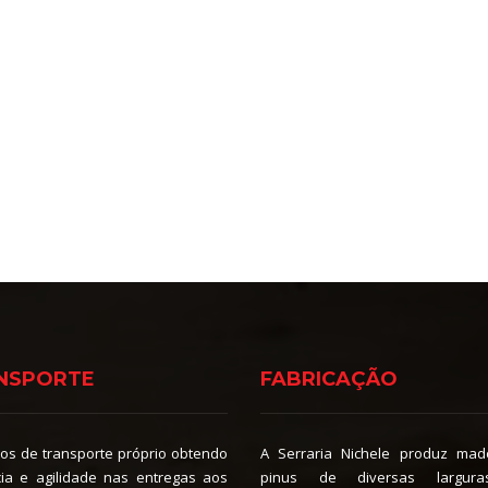
NSPORTE
FABRICAÇÃO
os de transporte próprio obtendo
A Serraria Nichele produz mad
cia e agilidade nas entregas aos
pinus de diversas largur