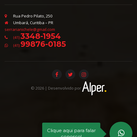
Rua Pedro Pilato, 250
Umbará, Curitiba – PR
serrarianichele@gmail.com
3348-1954
(41)
99876-0185
(41)
©
2026
| Desenvolvido por
Clique aqui para falar
conosco!